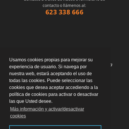
contacto o llámenos al:
623 338 666
Usamos cookies propias para mejorar su
"Excelentes profesionales. Repararon enseguida
experiencia de usuario. Si navega por
la grieta de toda la vivienda."
por
Mario
nuestra web, estará aceptando el uso de
valoración
10
/
10
todas las cookies. Puede seleccionar las
Enviar opinión
cookies que desea aceptar accediendo a la
política de cookies para activar o desactivar
las que Usted desee.
Más información y activar/desactivar
cookies
Avda. Primado Reig, nº 118 Entlo B 46010